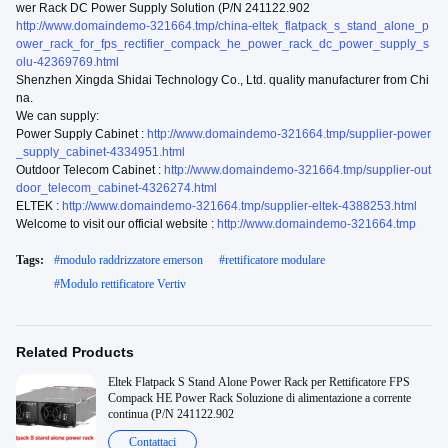
wer Rack DC Power Supply Solution (P/N 241122.902
http://www.domaindemo-321664.tmp/china-eltek_flatpack_s_stand_alone_p
ower_rack_for_fps_rectifier_compack_he_power_rack_dc_power_supply_s
olu-42369769.html
Shenzhen Xingda Shidai Technology Co., Ltd. quality manufacturer from Chi
na.
We can supply:
Power Supply Cabinet :
http://www.domaindemo-321664.tmp/supplier-power
_supply_cabinet-4334951.html
Outdoor Telecom Cabinet :
http://www.domaindemo-321664.tmp/supplier-out
door_telecom_cabinet-4326274.html
ELTEK :
http://www.domaindemo-321664.tmp/supplier-eltek-4388253.html
Welcome to visit our official website :
http://www.domaindemo-321664.tmp
Tags:
#
modulo raddrizzatore emerson
#
rettificatore modulare
#
Modulo rettificatore Vertiv
Related Products
Eltek Flatpack S Stand Alone Power Rack per Rettificatore FPS
Compack HE Power Rack Soluzione di alimentazione a corrente
continua (P/N 241122.902
Contattaci