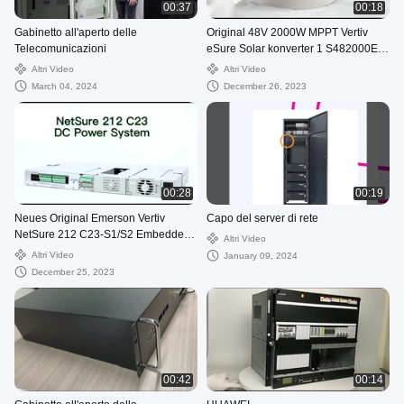
00:37
00:18
Gabinetto all'aperto delle
Original 48V 2000W MPPT Vertiv
Telecomunicazioni
eSure Solar konverter 1 S482000E3
S48-2000e3
Altri Video
Altri Video
March 04, 2024
December 26, 2023
00:28
00:19
Neues Original Emerson Vertiv
Capo del server di rete
NetSure 212 C23-S1/S2 Embedded
Altri Video
Power System Netsure 212 C23 20A
Altri Video
January 09, 2024
48V
December 25, 2023
00:42
00:14