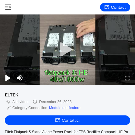
Contact
ELTEK
Altri video
December 26, 2023
Category Connection:
Modulo rettificatore
Contattici
Eltek Flatpack S Stand Alone Power Rack for FPS Rectifier Compack HE Po