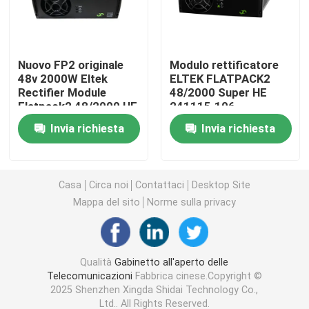
Scatola delle batterie per telecomunicazioni
Nuovo FP2 originale
Modulo rettificatore
48v 2000W Eltek
ELTEK FLATPACK2
Capo del server di rete
Rectifier Module
48/2000 Super HE
Flatpack2 48/2000 HE
241115.106
Parte n. 241115.105
Sistemi di alimentazione elettrica a corrente continua
Invia richiesta
Invia richiesta
In magazzino
Sistema ibrido di telecomunicazioni
Casa
Circa noi
Contattaci
Desktop Site
Mappa del sito
Norme sulla privacy
Modulo rettificatore
Rettificatore a corrente continua da 48 V
Qualità
Gabinetto all'aperto delle
Telecomunicazioni
Fabbrica cinese.Copyright ©
2025 Shenzhen Xingda Shidai Technology Co.,
Flatpack2 ha integrato la centrale elettrica
Ltd.. All Rights Reserved.