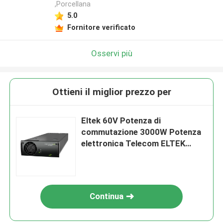
,Porcellana
5.0
Fornitore verificato
Osservi più
Ottieni il miglior prezzo per
Eltek 60V Potenza di
commutazione 3000W Potenza
elettronica Telecom ELTEK
Flatpack2 60/3000 SHE Modulo
rettificatore 241119.706
Continua