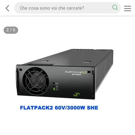
2
/
6