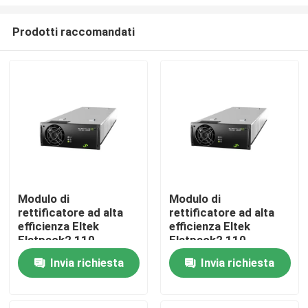
Prodotti raccomandati
Modulo di
Modulo di
rettificatore ad alta
rettificatore ad alta
Casa
efficienza Eltek
efficienza Eltek
Flatpack2 110-
Flatpack2 110-
125/2000 HE FP2
120V/20A HE
Prodotti
Invia richiesta
Invia richiesta
110/2000 HE WOR
Rettificatori FP2
Parte n. 241115.805
numero di parte
241119.805 per
Video