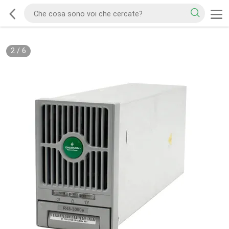
2
/
6