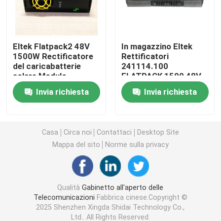
Scatola delle batterie per telecomunicazioni
Eltek Flatpack2 48V
In magazzino Eltek
1500W Rectificatore
Rettificatori
Capo del server di rete
del caricabatterie
241114.100
solare Modulo
FLATPACK 1500 48V
241115.650 48v
230VAC Modulo
Sistemi di alimentazione elettrica a corrente continua
Invia richiesta
Invia richiesta
alimentazione
Rettificatore numero
Flatpack2 48/1500 HE
di parte 241114.301
Sistema ibrido di telecomunicazioni
Casa
Circa noi
Contattaci
Desktop Site
Mappa del sito
Norme sulla privacy
Modulo rettificatore
Rettificatore a corrente continua da 48 V
Qualità
Gabinetto all'aperto delle
Telecomunicazioni
Fabbrica cinese.Copyright ©
2025 Shenzhen Xingda Shidai Technology Co.,
Flatpack2 ha integrato la centrale elettrica
Ltd.. All Rights Reserved.