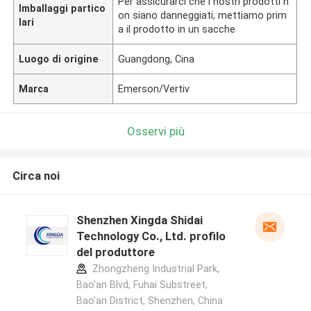
Per assicurarci che i nostri prodotti n
Imballaggi partico
on siano danneggiati, mettiamo prim
lari
a il prodotto in un sacche
Luogo di origine
Guangdong, Cina
Marca
Emerson/Vertiv
Osservi più
Circa noi
Shenzhen Xingda Shidai
Technology Co., Ltd. profilo
del produttore
Zhongzheng Industrial Park,
Bao’an Blvd, Fuhai Substreet,
Bao’an District, Shenzhen, China