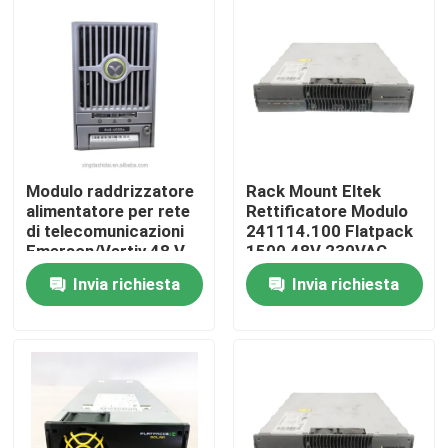
Chi siamo
Fatory Tour
Controllo di qualità
Modulo raddrizzatore
Rack Mount Eltek
alimentatore per rete
Rettificatore Modulo
di telecomunicazioni
241114.100 Flatpack
Contattaci
Emerson/Vertiv 48 V
1500 48V 230VAC
CC 4000 W R48-
Rettificatori Modulo di
Invia richiesta
Invia richiesta
4000e R48-4000
Potenza Telecom
Richiedere un preventivo
Gabinetto all'aperto delle Telecomunicazioni
Governo dell'attrezzatura di telecomunicazioni