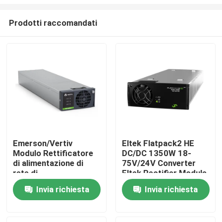
Prodotti raccomandati
Emerson/Vertiv
Eltek Flatpack2 HE
Modulo Rettificatore
DC/DC 1350W 18-
Casa
di alimentazione di
75V/24V Converter
rete di
Eltek Rectifier Module
telecomunicazione a
FP2 24V 48V
Prodotti
Invia richiesta
Invia richiesta
corrente continua a
alimentazione
48 V R48-4300E3A
continua
R48-4300E3
(241115.600/24111
Video