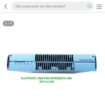
2
/
6