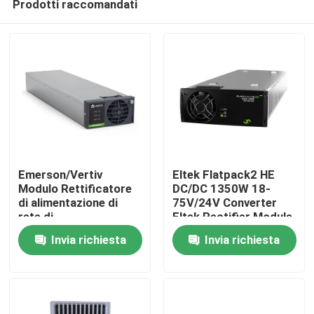
Prodotti raccomandati
Emerson/Vertiv
Eltek Flatpack2 HE
Modulo Rettificatore
DC/DC 1350W 18-
di alimentazione di
75V/24V Converter
rete di
Eltek Rectifier Module
Casa
telecomunicazione a
FP2 24V 48V
Invia richiesta
Invia richiesta
corrente continua a
alimentazione
48 V R48-4300E3A
continua
Prodotti
R48-4300E3
(241115.600/24111
Video