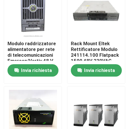
Chi siamo
Fatory Tour
Modulo raddrizzatore
Rack Mount Eltek
alimentatore per rete
Rettificatore Modulo
Controllo di qualità
di telecomunicazioni
241114.100 Flatpack
Emerson/Vertiv 48 V
1500 48V 230VAC
CC 4000 W R48-
Rettificatori Modulo di
Invia richiesta
Invia richiesta
Contattaci
4000e R48-4000
Potenza Telecom
Richiedere un preventivo
Gabinetto all'aperto delle Telecomunicazioni
Governo dell'attrezzatura di telecomunicazioni