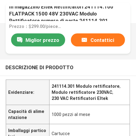
In magazzino Eltek Rettificatori 241114.100
FLATPACK 1500 48V 230VAC Modulo
Rettificatore numero di parte 241114.301
Prezzo：$299.00/pieces 1-9 pieces
Miglior prezzo
Contattici
DESCRIZIONE DI PRODOTTO
241114.301 Modulo rettificatore
,
Evidenziare:
Modulo rettificatore 230VAC
,
230 VAC Rettificatori Eltek
Capacità di alime
1000 pezzi al mese
ntazione
Imballaggi partico
Cartucce