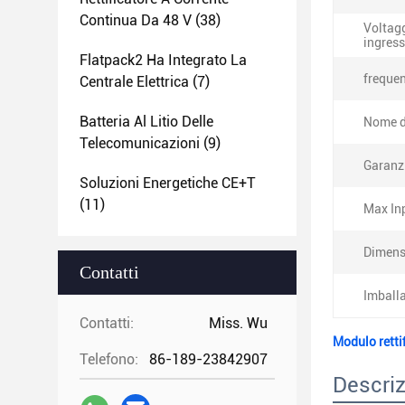
Continua Da 48 V
(38)
Voltagg
ingress
Flatpack2 Ha Integrato La
frequen
Centrale Elettrica
(7)
Batteria Al Litio Delle
Nome d
Telecomunicazioni
(9)
Garanz
Soluzioni Energetiche CE+T
(11)
Max Inp
Dimens
Contatti
Imball
Contatti:
Miss. Wu
Modulo retti
Telefono:
86-189-23842907
Descriz