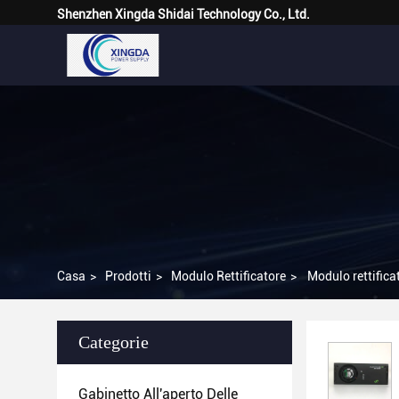
Shenzhen Xingda Shidai Technology Co., Ltd.
Casa
>
Prodotti
>
Modulo Rettificatore
>
Modulo rettific
Categorie
Gabinetto All'aperto Delle