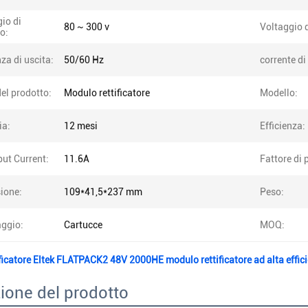
io di
80 ~ 300 v
Voltaggio d
o:
za di uscita:
50/60 Hz
corrente di
el prodotto:
Modulo rettificatore
Modello:
ia:
12 mesi
Efficienza:
ut Current:
11.6A
Fattore di 
ione:
109*41,5*237 mm
Peso:
aggio:
Cartucce
MOQ:
ficatore Eltek FLATPACK2 48V 2000HE modulo rettificatore ad alta effi
ione del prodotto