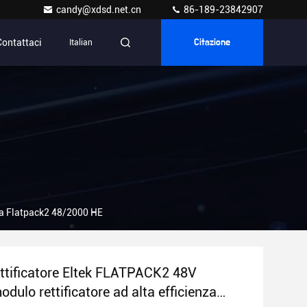
candy@xdsd.net.cn
86-189-23842907
Contattaci
Italian
Citazione
nza Flatpack2 48/2000 HE
ttificatore Eltek FLATPACK2 48V
ulo rettificatore ad alta efficienza