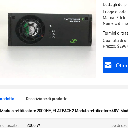
Flatpack
Dettagli del p
Luogo di orig
Marca: Eltek
Numero di mo
Termini di tr
Quantità di o
Prezzo: $296.
Otten
 prodotto
Descrizione di prodotto
Modulo rettificatore 2000HE
,
FLATPACK2 Modulo rettificatore 48V
,
Modu
 di uscita:
2000 W
Tipo di usc