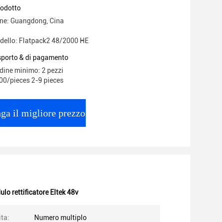
2 48/2000 HE
rodotto
ine: Guangdong, Cina
dello: Flatpack2 48/2000 HE
asporto & di pagamento
rdine minimo: 2 pezzi
00/pieces 2-9 pieces
ga il migliore prezzo
lo rettificatore Eltek 48v
ita:
Numero multiplo