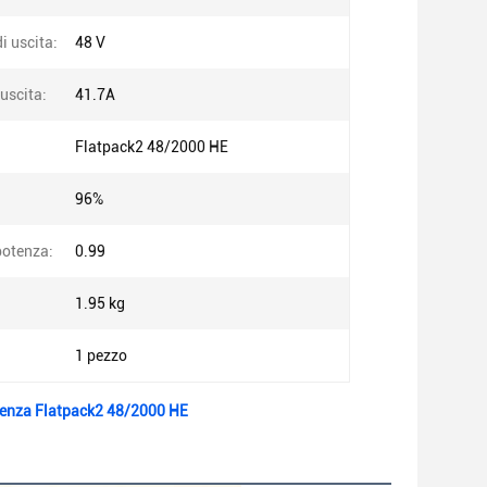
i uscita:
48 V
 uscita:
41.7A
Flatpack2 48/2000 HE
96%
potenza:
0.99
1.95 kg
1 pezzo
cienza Flatpack2 48/2000 HE