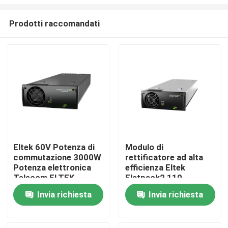
Prodotti raccomandati
Eltek 60V Potenza di
Modulo di
commutazione 3000W
rettificatore ad alta
Casa
Potenza elettronica
efficienza Eltek
Telecom ELTEK
Flatpack2 110-
Flatpack2 60/3000
125/2000 HE FP2
Prodotti
Invia richiesta
Invia richiesta
SHE Modulo
110/2000 HE WOR
rettificatore
Parte n. 241115.805
241119.706
Video