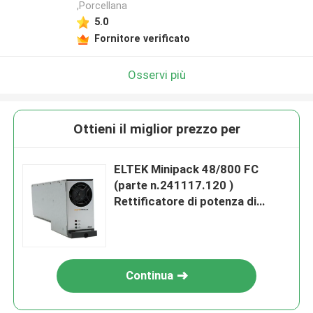
,Porcellana
5.0
Fornitore verificato
Osservi più
Ottieni il miglior prezzo per
ELTEK Minipack 48/800 FC
(parte n.241117.120 )
Rettificatore di potenza di
telecomunicazione eltek
241117.110
Continua