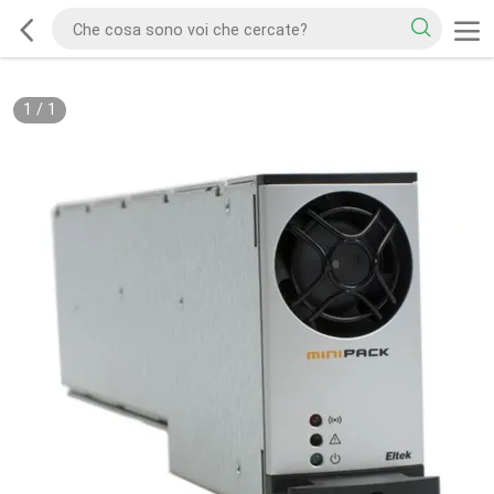
1
/
1