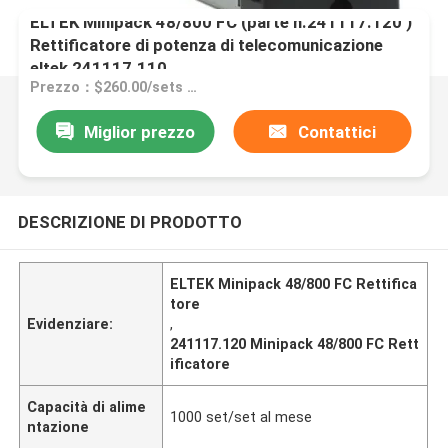
ELTEK Minipack 48/800 FC (parte n.241117.120 )
Rettificatore di potenza di telecomunicazione
eltek 241117.110
Prezzo：$260.00/sets 1-9 sets
Miglior prezzo
Contattici
DESCRIZIONE DI PRODOTTO
ELTEK Minipack 48/800 FC Rettifica
tore
Evidenziare:
,
241117.120 Minipack 48/800 FC Rett
ificatore
Capacità di alime
1000 set/set al mese
ntazione