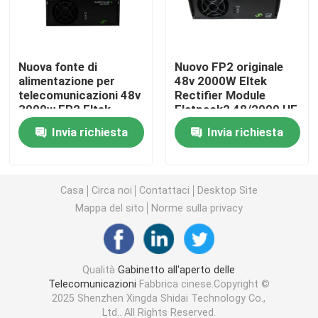
Scatola delle batterie per telecomunicazioni
Nuova fonte di
Nuovo FP2 originale
alimentazione per
48v 2000W Eltek
Capo del server di rete
telecomunicazioni 48v
Rectifier Module
3000w FP2 Eltek
Flatpack2 48/2000 HE
Flatpack 2 48/3000
Parte n. 241115.105
Sistemi di alimentazione elettrica a corrente continua
Invia richiesta
Invia richiesta
HE Rectifier Module
In magazzino
Part No. 241119.105
Sistema ibrido di telecomunicazioni
Casa
Circa noi
Contattaci
Desktop Site
Mappa del sito
Norme sulla privacy
Modulo rettificatore
Rettificatore a corrente continua da 48 V
Qualità
Gabinetto all'aperto delle
Telecomunicazioni
Fabbrica cinese.Copyright ©
2025 Shenzhen Xingda Shidai Technology Co.,
Flatpack2 ha integrato la centrale elettrica
Ltd.. All Rights Reserved.