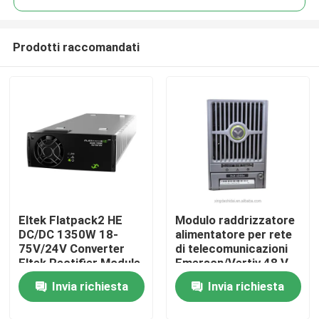
Prodotti raccomandati
Eltek Flatpack2 HE
Modulo raddrizzatore
Casa
DC/DC 1350W 18-
alimentatore per rete
75V/24V Converter
di telecomunicazioni
Eltek Rectifier Module
Emerson/Vertiv 48 V
Chi siamo
FP2 24V 48V
CC 4000 W R48-
Invia richiesta
Invia richiesta
alimentazione
4000e R48-4000
continua
Contatti