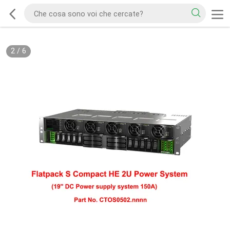
2
/
6