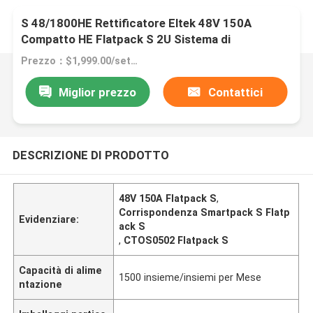
Corrispondenza Smartpack S Controller Flatpack
S 48/1800HE Rettificatore Eltek 48V 150A
Compatto HE Flatpack S 2U Sistema di
alimentazione CC CTOS0502
Prezzo：$1,999.00/sets 1-9 sets
Miglior prezzo
Contattici
DESCRIZIONE DI PRODOTTO
48V 150A Flatpack S
,
Corrispondenza Smartpack S Flatp
Evidenziare:
ack S
,
CTOS0502 Flatpack S
Capacità di alime
1500 insieme/insiemi per Mese
ntazione