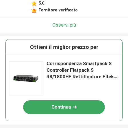
5.0
Fornitore verificato
Osservi più
Ottieni il miglior prezzo per
Corrispondenza Smartpack S
Controller Flatpack S
48/1800HE Rettificatore Eltek
48V 150A Compatto HE
Flatpack S 2U Sistema di
alimentazione CC CTOS0502
Continua