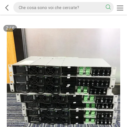
2
/
6