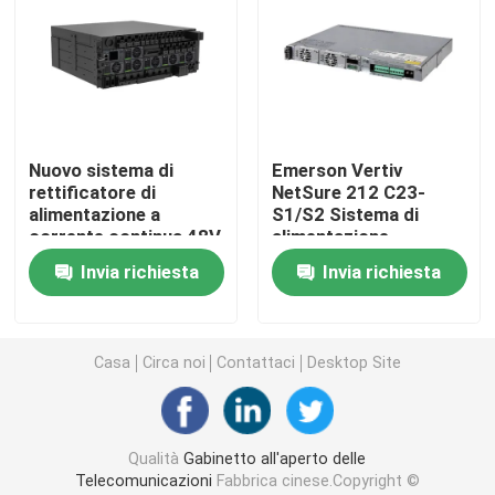
Sistema ibrido di telecomunicazioni
Modulo rettificatore
Nuovo sistema di
Emerson Vertiv
rettificatore di
NetSure 212 C23-
Rettificatore a corrente continua da 48 V
alimentazione a
S1/S2 Sistema di
corrente continua 48V
alimentazione
Emerson Vertiv
integrato Netsure 212
Flatpack2 ha integrato la centrale elettrica
Invia richiesta
Invia richiesta
Netsure Serie 7100
C23
A61 per stazione base
per telecomunicazioni
Batteria al litio delle Telecomunicazioni
all'aperto
Casa
Circa noi
Contattaci
Desktop Site
Soluzioni energetiche CE+T
Qualità
Gabinetto all'aperto delle
Telecomunicazioni
Fabbrica cinese.Copyright ©