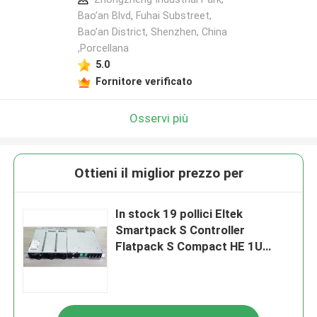
Bao’an Blvd, Fuhai Substreet,
Bao’an District, Shenzhen, China
,Porcellana
5.0
Fornitore verificato
Osservi più
Ottieni il miglior prezzo per
In stock 19 pollici Eltek
Smartpack S Controller
Flatpack S Compact HE 1U
5.4KW 3.6KW 230VAC 48V DC
Telecom Power Supply Sy