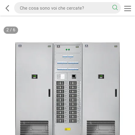
2
/
6