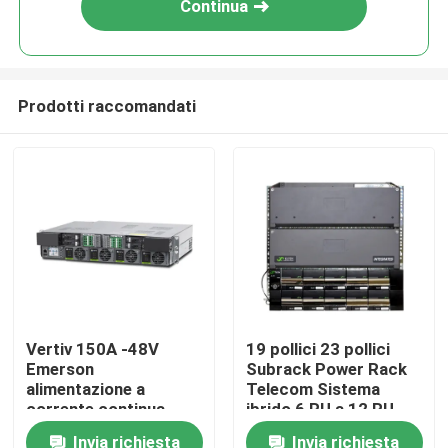
Continua
Prodotti raccomandati
Casa
Vertiv 150A -48V
19 pollici 23 pollici
Emerson
Subrack Power Rack
Chi siamo
alimentazione a
Telecom Sistema
corrente continua
ibrido 6 RU a 12 RU
7.2kW 19" Rack
Invia richiesta
Invia richiesta
Contatti