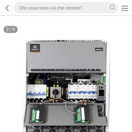
2
/
6