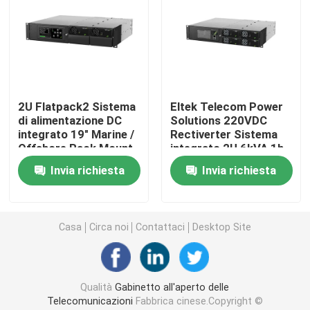
Sistema ibrido di telecomunicazioni
Modulo rettificatore
2U Flatpack2 Sistema
Eltek Telecom Power
di alimentazione DC
Solutions 220VDC
Rettificatore a corrente continua da 48 V
integrato 19" Marine /
Rectiverter Sistema
Offshore Rack Mount
integrato 2U 6kVA 1h
Flatpack2 ha integrato la centrale elettrica
Invia richiesta
Invia richiesta
Batteria al litio delle Telecomunicazioni
Casa
Circa noi
Contattaci
Desktop Site
Soluzioni energetiche CE+T
Qualità
Gabinetto all'aperto delle
Telecomunicazioni
Fabbrica cinese.Copyright ©