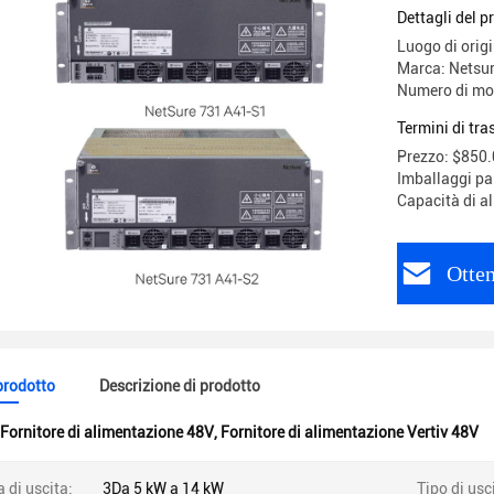
rettifica
Dettagli del p
Telecom 
Luogo di orig
Marca: Netsu
Numero di mod
Termini di tr
Prezzo: $850.
Imballaggi par
Capacità di a
Otten
 prodotto
Descrizione di prodotto
Fornitore di alimentazione 48V
,
Fornitore di alimentazione Vertiv 48V
 di uscita:
3Da 5 kW a 14 kW
Tipo di usc