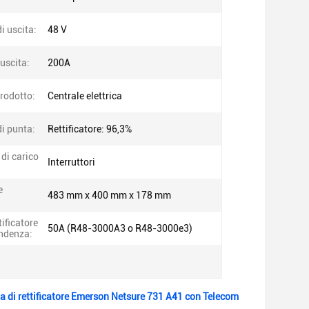
i uscita:
48 V
 uscita:
200A
rodotto:
Centrale elettrica
di punta:
Rettificatore: 96,3%
 di carico
Interruttori
e
483 mm x 400 mm x 178 mm
ificatore
50A (R48-3000A3 o R48-3000e3)
ondenza:
ema di rettificatore Emerson Netsure 731 A41 con Telecom