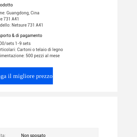
tore Emerson Netsure 731 A41 con
rodotto
Power R48-3000e3 Rectif
ine: Guangdong, Cina
re 731 A41
ello: Netsure 731 A41
asporto & di pagamento
00/sets 1-9 sets
ticolari: Cartoni o telaio di legno
limentazione: 500 pezzi al mese
ga il migliore prezzo
ita:
Non sposato