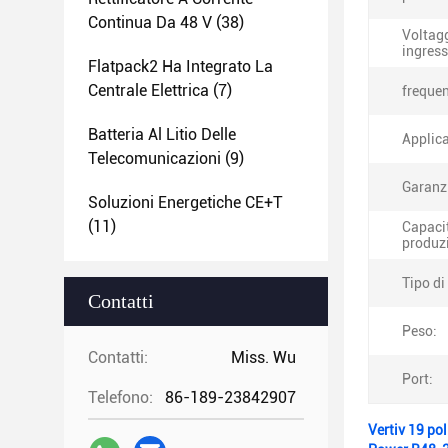
Continua Da 48 V
(38)
Voltagg
ingress
Flatpack2 Ha Integrato La
Centrale Elettrica
(7)
frequen
Batteria Al Litio Delle
Applic
Telecomunicazioni
(9)
Garanz
Soluzioni Energetiche CE+T
(11)
Capacit
produz
Tipo di
Contatti
Peso:
Contatti:
Miss. Wu
Port:
Telefono:
86-189-23842907
Vertiv 19 po