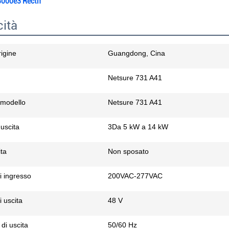
000e3 Rectif
cità
rigine
Guangdong, Cina
Netsure 731 A41
 modello
Netsure 731 A41
uscita
3Da 5 kW a 14 kW
ita
Non sposato
i ingresso
200VAC-277VAC
i uscita
48 V
di uscita
50/60 Hz