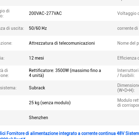
io di
200VAC-277VAC
Voltaggio d
o:
za di uscita:
50/60 Hz
corrente di
azione:
Attrezzatura di telecomunicazioni
Nome del p
ia:
12 mesi
Efficienza 
à di
Rettificatore: 3500W (massimo fino a
Interruttori
ione:
4 unità)
/ fusibili:
Dimension
 sistema:
Subrack
(W*D*H):
Modulo rett
25 kg (senza modulo)
di corrisp
Shenzhen
llici Fornitore di alimentazione integrato a corrente continua 48V Sist