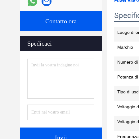
Power R48-3
Specifi
Contatto ora
Luogo di o
Spedicaci
Marchio
Numero di
Potenza di 
Tipo di usc
Voltaggio d
Voltaggio d
Invii
Frequenza 